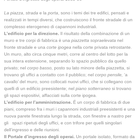
La piazza
,
strada
e la
porta
, sono i temi dei tre edifici, pensati e
realizzati in tempi diversi, che costruiscono il fronte stradale di un
complesso eterogeneo di capannoni industriali.
L’edificio per la direzione.
Il risultato della combinazione di un
muro e tre corpi di fabbrica è una
piazzetta sopraelevata
nel
fronte stradale e una
corte ipogea
nella corte privata retrostante.
Un
muro
, alto circa cinque metri, corre al centro del lotto per la
sua intera estensione, separando lo spazio pubblico da quello
privato; nel
corpo basso,
posto su lato minore della piazzetta, si
trovano gli uffici a contatto con il pubblico; nel
corpo pensile,
‘a
cavallo’ del muro, sono collocati nuovi uffici, che si collegano con
quelli di un edificio preesistente; nel
piano sotterraneo
si trovano
gli spazi espositivi, affacciati sulla corte ipogea.
L’edificio per l’amministrazione.
É un corpo di fabbrica di due
piani, compreso fra i muri i capannoni industriali preesistenti e una
nuova parete finestrata lungo la strada, con finestre a nastro per
gli spazi ripetuti degli uffici, e con trifore per quelli singolari
dell’ingresso e delle riunioni.
Il Portale d’ingresso degli operai.
Un portale isolato, formato da